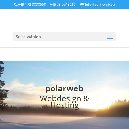
+49 172 3838558 | +46 73 0913265
info@polarweb.eu
Seite wählen
polarweb
Webdesign &
Hosting